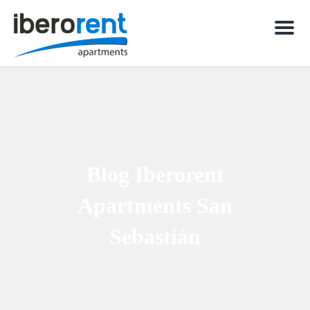
Men
Blog Iberorent
Apartments San
Sebastián