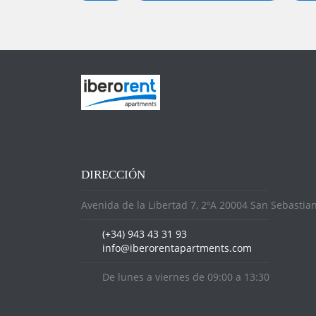
DIRECCIÓN
Avenida de la Libertad 7, 2ºA 20004 San Sebastia
(+34) 943 43 31 93
info@iberorentapartments.com
De lunes a viernes de 09:00 a 13:30