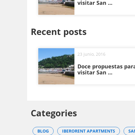
visitar San ...
Recent posts
23 junio, 2016
Doce propuestas par
visitar San ...
Categories
BLOG
IBERORENT APARTMENTS
SA