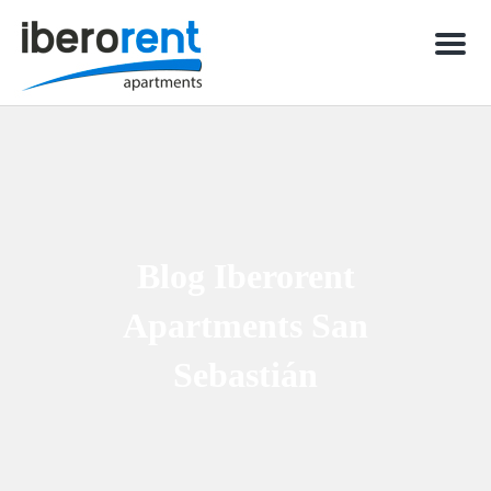
Men
Blog Iberorent
Apartments San
Sebastián