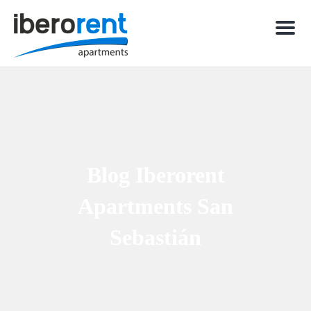
Men
Blog Iberorent
Apartments San
Sebastián