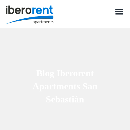
Men
Blog Iberorent
Apartments San
Sebastián