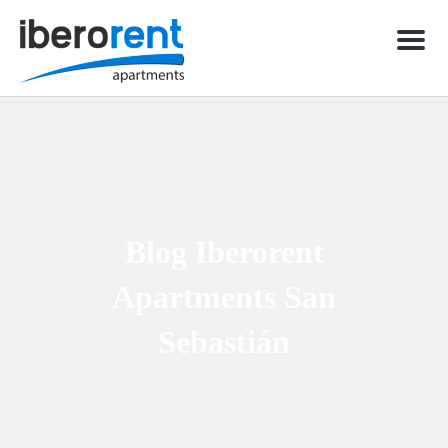
Men
Blog Iberorent
Apartments San
Sebastián