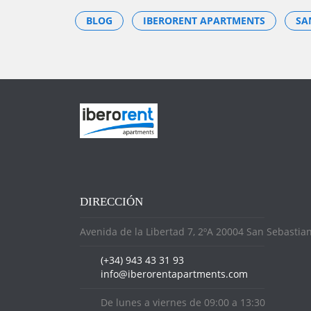
BLOG
IBERORENT APARTMENTS
SA
DIRECCIÓN
Avenida de la Libertad 7, 2ºA 20004 San Sebastia
(+34) 943 43 31 93
info@iberorentapartments.com
De lunes a viernes de 09:00 a 13:30