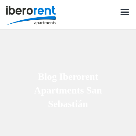
Men
Blog Iberorent
Apartments San
Sebastián