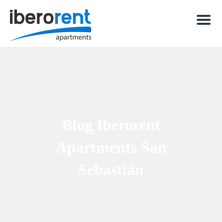
Men
Blog Iberorent
Apartments San
Sebastián