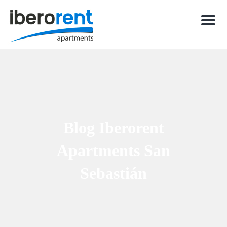
Men
Blog Iberorent
Apartments San
Sebastián