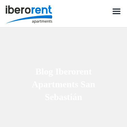
Men
Blog Iberorent
Apartments San
Sebastián