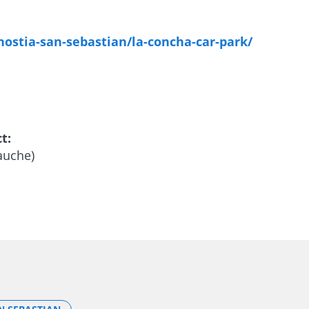
nostia-san-sebastian/la-concha-car-park/
t:
auche)
/