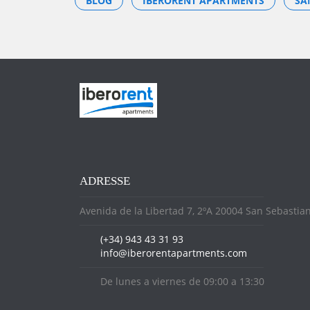
BLOG
IBERORENT APARTMENTS
SA
ADRESSE
Avenida de la Libertad 7, 2ºA 20004 San Sebastia
(+34) 943 43 31 93
info@iberorentapartments.com
De lunes a viernes de 09:00 a 13:30